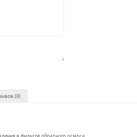
зывов (0)
вления в фильтре обратного осмоса.