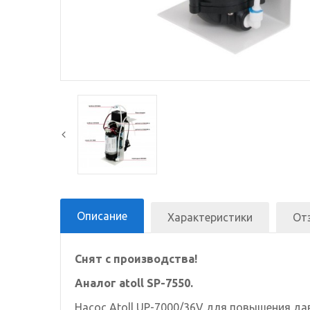
Описание
Характеристики
От
Снят с производства!
Аналог
atoll SP-7550
.
Насос Atoll UP-7000/36V для повышения да