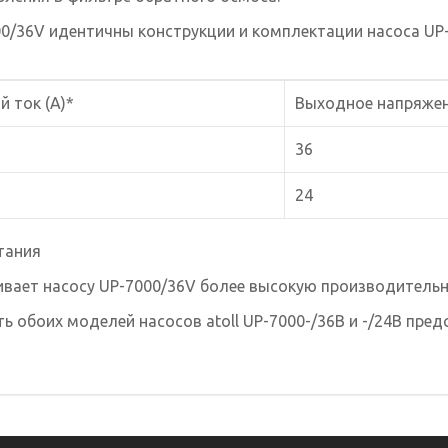
00/36V идентичны конструкции и
комплектации насоса UP-
 ток (А)*
Выходное напряжен
36
24
тания
вает насосу UP-7000/36V более высокую производительн
 обоих моделей насосов atoll UP-7000-/36В и -/24В предс